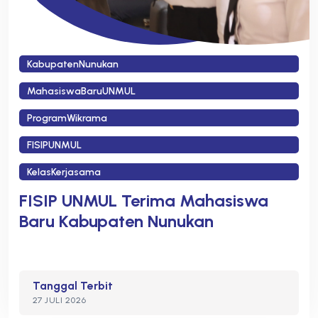
KabupatenNunukan
MahasiswaBaruUNMUL
ProgramWikrama
FISIPUNMUL
KelasKerjasama
FISIP UNMUL Terima Mahasiswa
Baru Kabupaten Nunukan
Tanggal Terbit
27 JULI 2026