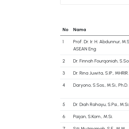
No
Nama
1
Prof. Dr. Ir. H. Abdunnur, M.Si
ASEAN Eng
2
Dr. Finnah Fourqoniah, S.Sos
3
Dr. Rina Juwita, S.IP., MHRIR.
4
Daryono, S.Sos., M.Si., Ph.D.
5
Dr. Diah Rahayu, S.Psi., M.Si
6
Paijan, S.Kom., M.Si.
7
Siti Mutmainah, S.E., M.M.