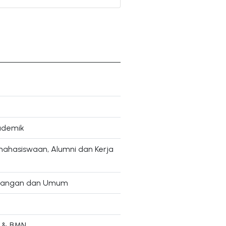
ademik
mahasiswaan, Alumni dan Kerja
euangan dan Umum
m & BMN