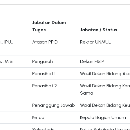
Jabatan Dalam
Tugas
Jabatan / Status
., IPU.,
Atasan PPID
Rektor UNMUL
., M.Si.
Pengarah
Dekan FISIP
Penasihat 1
Wakil Dekan Bidang Ak
Penasihat 2
Wakil Dekan Bidang Ke
Sama
.
Penanggung Jawab
Wakil Dekan Bidang K
Ketua
Kepala Bagian Umum
Sekretaris
Ketua Sub Pokja Umu