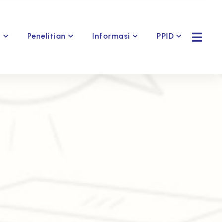
Penelitian
Informasi
PPID
s