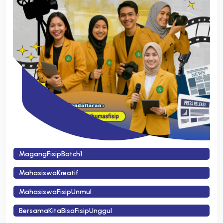
MagangFisipBatch1
MahasiswaKreatif
MahasiswaFisipUnmul
BersamaKitaBisaFisipUnggul