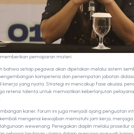
.Si memberikan pemaparan materi
n bahwa setiap pegawai akan dipetakan melalui sistem sembi
pengembangan kompetensi dan penempatan jabatan didas
asil kinerja yang nyata. Strategi ini mencakup fase akuisisi, 
gga retensi talenta untuk memastikan keberlanjutan pelayana
.
mbangan karier, forum ini juga menjadi ajang penguatan inte
 kembali mengenai kewajiban mematuhi jam kerja, menjaga ne
ahgunaan wewenang. Penegakan disiplin melalui prosedur o
kan sebagai landasan utama dalam menjaga marwah kampu