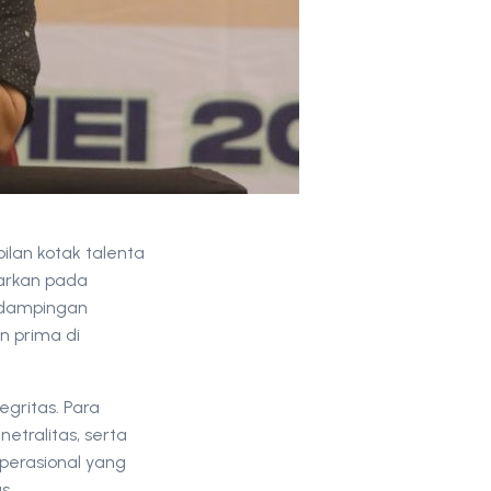
lan kotak talenta
arkan pada
pendampingan
n prima di
gritas. Para
tralitas, serta
perasional yang
s.