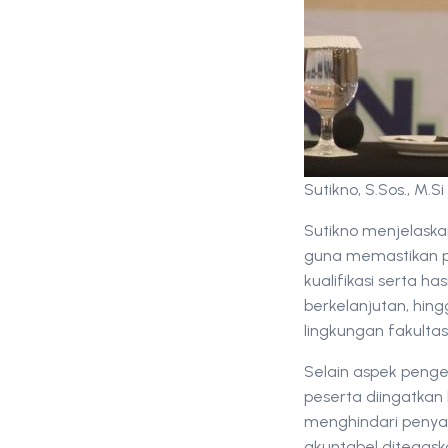
Sutikno, S.Sos., M
Sutikno menjelaska
guna memastikan 
kualifikasi serta h
berkelanjutan, hin
lingkungan fakultas
Selain aspek penge
peserta diingatkan
menghindari penyal
akuntabel ditegas