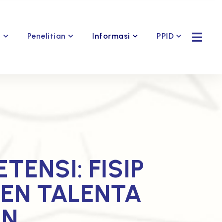
Penelitian
Informasi
PPID
s
ENSI: FISIP
EN TALENTA
AN