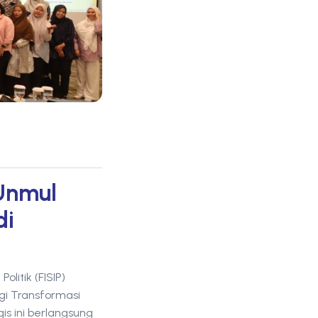
 Unmul
di
litik (FISIP)
gi Transformasi
is ini berlangsung