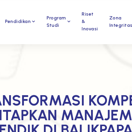
Riset
Program
Zona
Pendidikan
&
Studi
Integrita
Inovasi
ANSFORMASI KOMPET
TAPKAN MANAJEM
ENDIK DI BALIKPAP