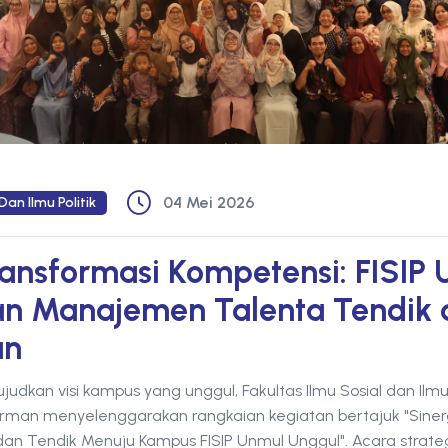
04 Mei 2026
Dan Ilmu Politik
ransformasi Kompetensi: FISIP
n Manajemen Talenta Tendik 
an
kan visi kampus yang unggul, Fakultas Ilmu Sosial dan Ilmu Po
rman menyelenggarakan rangkaian kegiatan bertajuk "Siner
an Tendik Menuju Kampus FISIP Unmul Unggul". Acara strateg