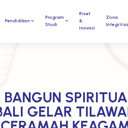
Riset
Program
Zona
Pendidikan
&
Studi
Integrita
Inovasi
BANGUN SPIRITUAL
ALI GELAR TILAWA
 CERAMAH KEAGA