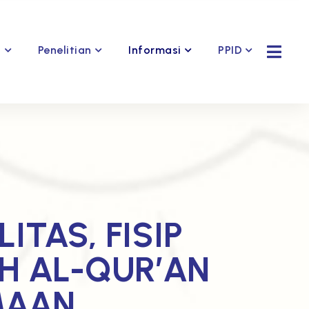
Penelitian
Informasi
PPID
s
ITAS, FISIP
H AL-QUR’AN
MAAN