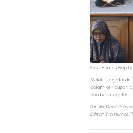
Foto: Humas Fisip U
Melalui kegiatan ini
dalam kehidupan a
dan berintegritas.
Penulis: Dewi Cahyan
Editor: Tim Humas 