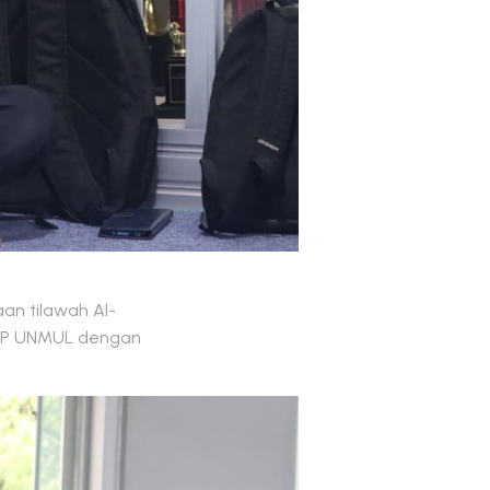
aan tilawah Al-
ISIP UNMUL dengan