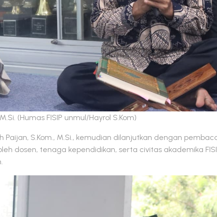
, M.Si. (Humas FISIP unmul/Hayrol S.Kom)
h Paijan, S.Kom., M.Si., kemudian dilanjutkan dengan pembac
i oleh dosen, tenaga kependidikan, serta civitas akademika F
.