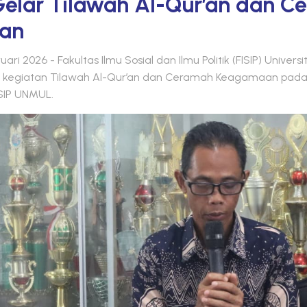
elar Tilawah Al-Qur’an dan C
an
ari 2026 - Fakultas Ilmu Sosial dan Ilmu Politik (FISIP) Unive
 kegiatan Tilawah Al-Qur’an dan Ceramah Keagamaan pada 
ISIP UNMUL.