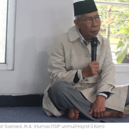
mat Soe’oed, M.A. (Humas FISIP unmul/Hayrol S.Kom)