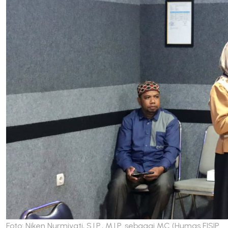
Foto: Niken Nurmiyati, S.I.P., M.I.P. sebagai MC (Humas FISIP