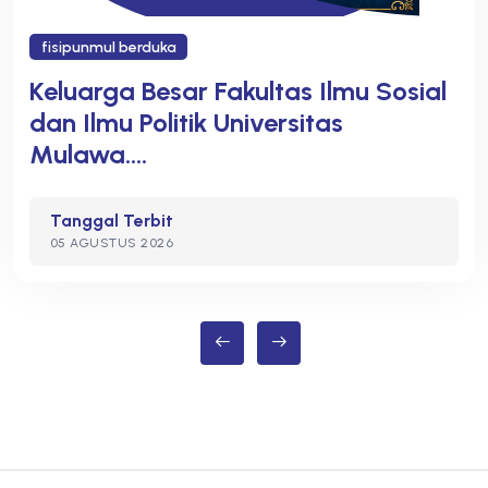
Universiti Utara Malaysia fisipunmul P
Mahasiswa Student Exchange
Ilmu Sosial
FISIP Unmul Lepas 6 M
as
Terbaik Lolos Program P
Internas....
Tanggal Terbit
28 JULI 2026